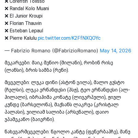
❌ Corentin Tolisso
❌ Randal Kolo Muani
❌ El Junior Kroupi
❌ Florian Thauvin
❌ Esteban Lepaul
❌ Pierre Kalulu
pic.twitter.com/K2FfNXQOYc
— Fabrizio Romano (@FabrizioRomano)
May 14, 2026
მეკარეები: მაიკ მენიო (მილანი), რობინ რისე
(ლანსი), ბრის სამბა (რენი).
მცველები: ლუკა დინი (ასტონ ვილა), მალო გუსტო
(ჩელსი), ლუკა ერნანდესი (პსჟ), ტეო ერნანდესი (ალ-
ჰილალი), იბრაჰიმა კონატე (ლივერპული), ჟიულ
კუნდე (ბარსელონა), მაქსანს ლაკრუა (კრისტალ
პალასი), უილიამ სალიბა (არსენალი), დაიო
უპამეკანო (ბაიერნი).
ნახევარმცველები: ნგოლო კანტე (ფენერბაჰჩე), მანუ