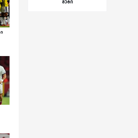
მეტი
მი