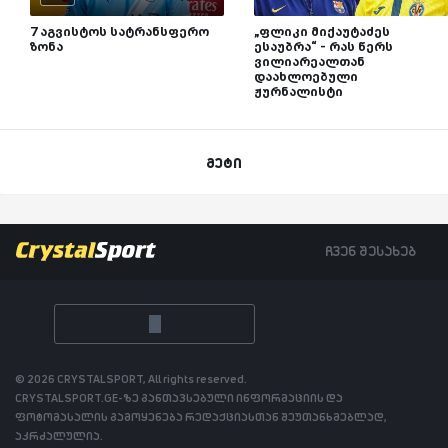
7 აგვისტოს სატრანსფერო
„ფლიკი მიქაუტაძეს
ზონა
ესაუბრა“ - რას წერს
ვილიარეალთან
დაახლოებული
ჟურნალისტი
მეტი
ჩვენ შესახებ
© 2026 CRYSTALSPORT, All rights reserved.
CRYSTALSPORT.GE-ზე განთავსებული ინფორმაციის და
ფოტომასალის გამოყენება რედაქციასთან შეუთანხმებლად,
აკრძალულია.