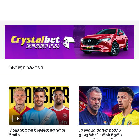
ცხელი ამბები
7 აგვისტოს სატრანსფერო
„ფლიკი მიქაუტაძეს
ზონა
ესაუბრა“ - რას წერს