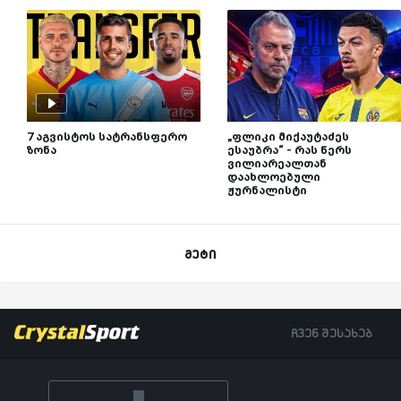
7 აგვისტოს სატრანსფერო
„ფლიკი მიქაუტაძეს
ზონა
ესაუბრა“ - რას წერს
ვილიარეალთან
დაახლოებული
ჟურნალისტი
მეტი
ჩვენ შესახებ