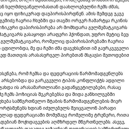
იან ხელმძღვანელობასთან დაახლოებულნი ჩემს ძმას,
ც იყო ფიზიკურად დაუპირისპირდნენ. ამის შემდეგ უკვე
გეშიძე ჩაერია ჩხუბში და თავში ორჯერ ჩამარტყა რკინის
ფიზიკური დაპირისპირება არ მომხდარა გულშემატკივარს
მატკივარს გასაყოფი არაფერი ჰქონდათ, უფრო მეტიც ბე
ს გულშემატკივარი, რომელიც დაპირისპირებაში ჩაერია
ცდილობდა, მე და ჩემი ძმა დავეხსენით იმ გაურკვეველი
ედ მათთვის არასასურველ პირებთან მსგავსი მეთოდები
ხსენება, რომ ჩემსა და ფედერაციის წარმომადგენლებს
ც არსებობდა და გარკვეული ტიპის კონფლიქტს ადგილი
გახდა ის არასამართლიანი გადაწყვეტილებები, რასაც
ე ჩემს პოზიციას შეკრებებსა და შიდა განხილვებში
 ეხება სამწვრთნელო შტაბის წარმომადგენლების მიერ
პორტსმენებს ხდიან იძულებულს შეიცვალონ პირადი
ნელად ფედერაციაში მომუშავე რომელიმე ტრენერი, რით
ჯდებიან მოჭიდავეების აღმზრდელ მწვრთნელებს. ასევე,
წავლეებს თავადვე უგზავნიან ფედერაციის სამწვრთნე