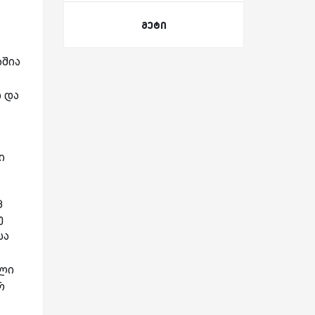
მეტი
აშია
 და
ი
ც
ე
სა
ული
რ