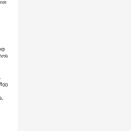
შით
ი
ად
როს
,
ზეც
ს,