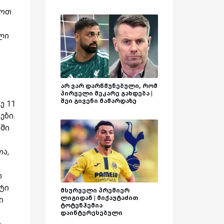
დოთ
ლი
არ ვარ დარწმუნებული, რომ
პირველი მეკარე გახდება |
შეი გივენი მამარდაზე
ე 11
ები.
ლში
ა,
ი
სტი
მსურველი პრემიერ
ლიგიდან | მიქაუტაძით
ი
ტოტენჰემია
დაინტერესებული
ა