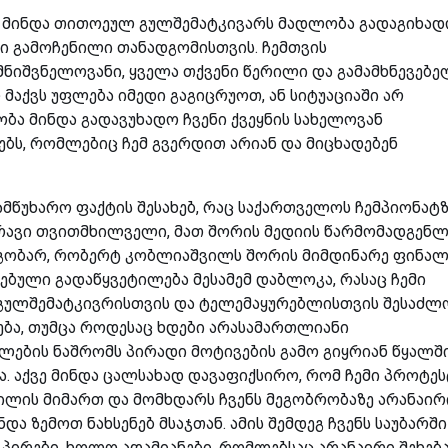
ში მინდა თითოეულ გულშემატკივარს მადლობა გადაგიხა
ი გამოჩენილი თანადგომისთვის. ჩემთვის
მნიშვნელოვანი, ყველა თქვენი წერილი და გამამხნევებე
 მაქვს უფლება იმედი გაგიცრუოთ, ან სიტუაციაში არ
ბა მინდა გადავუხადო ჩვენი ქვეყნის სახელოვან
ეებს, რომლებიც ჩემ გვერდით არიან და მიცხადებენ
ამწუხარო ფაქტის შესახებ, რაც საქართველოს ჩემპიონატზ
მრავი თვითმხილველი, მათ შორის მედიის წარმომადგენლ
 მეგობარ, რობერტ კობლიაშვილს შორის მიმდინარე ფინა
ებული გადაწყვეტილება მესამემ დაბლოკა, რასაც ჩემი
მ გულშემატკივრისთვის და ტელემაყურებლისთვის შესაძლო
ება, თუმცა როდესაც ხდები არასამართლიანი
წლების ნაშრომს პირადი მოტივების გამო გიყრიან წყალშ
ა. აქვე მინდა ცალსახად დავაფიქსირო, რომ ჩემი პროტე
ლის მიმართ და მომხდარს ჩვენს მეგობრობაზე არანაირ
და ზემოთ ნახსენებ მსაჯთან. ამის შემდეგ ჩვენს საუბარში
პირები, ხოლო ადამიანები, რომლებსაც არანაირი შეხებ