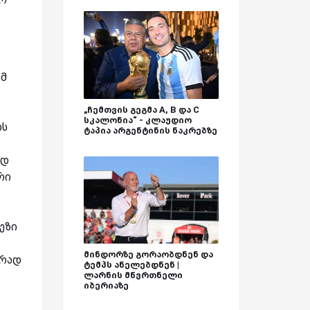
ომ
„ჩემთვის გეგმა A, B და C
სკალონია“ - კლაუდიო
ოს
ტაპია არგენტინის ნაკრებზე
ად
რი
ეზი
მინდორზე გორაობდნენ და
ვრად
ტემპს ანელებდნენ |
ლარნის მწვრთნელი
იბერიაზე