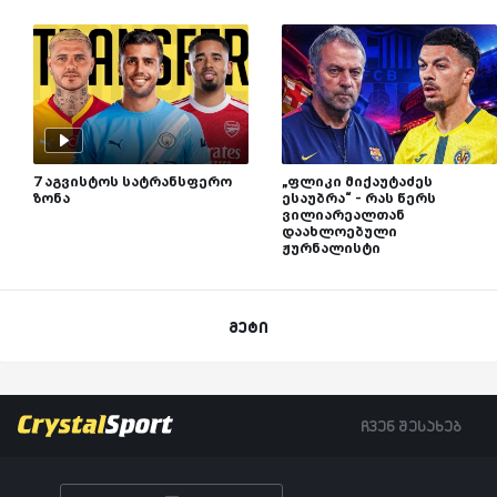
7 აგვისტოს სატრანსფერო
„ფლიკი მიქაუტაძეს
ზონა
ესაუბრა“ - რას წერს
ვილიარეალთან
დაახლოებული
ჟურნალისტი
მეტი
ჩვენ შესახებ