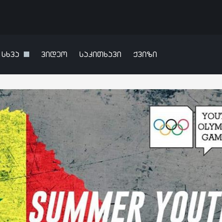
სხვა
ვიდეო
საკითხავი
ქვიზი