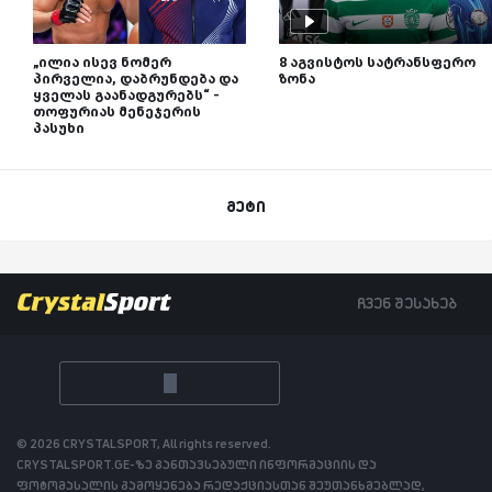
„ილია ისევ ნომერ
8 აგვისტოს სატრანსფერო
პირველია, დაბრუნდება და
ზონა
ყველას გაანადგურებს“ -
თოფურიას მენეჯერის
პასუხი
მეტი
ჩვენ შესახებ
© 2026 CRYSTALSPORT, All rights reserved.
CRYSTALSPORT.GE-ზე განთავსებული ინფორმაციის და
ფოტომასალის გამოყენება რედაქციასთან შეუთანხმებლად,