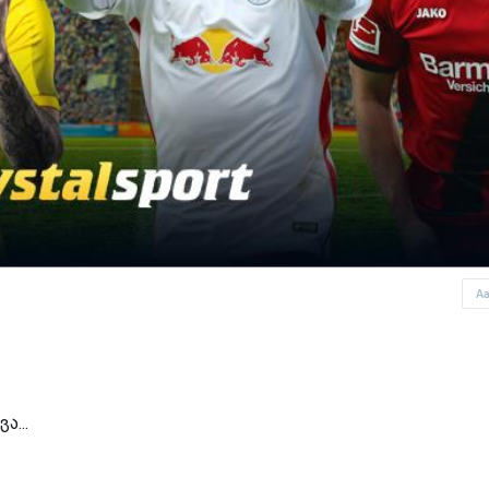
A
ა...