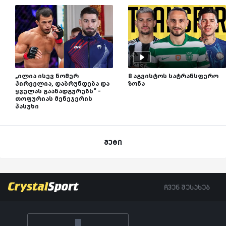
„ილია ისევ ნომერ
8 აგვისტოს სატრანსფერო
პირველია, დაბრუნდება და
ზონა
ყველას გაანადგურებს“ -
თოფურიას მენეჯერის
პასუხი
მეტი
ჩვენ შესახებ