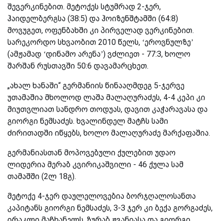
შევერკინებით. მეტოქეს სტუმრად 2-ჯერ,
ჰაიდელბერგსა (38:5) და ჰოიზენშტამში (64:8)
მოვუგეთ, ოფენბახში კი პირველად ვერკინებით.
სარეკორდო სხვაობით 2010 წელს, ‘ეროვნულზე’
(ამჟამად ‘დინამო არენა’) ვძლიეთ - 77:3, ხოლო
შარშან რუსთავში 50:6 დავამარცხეთ.
„ახალ ხანაში“ გერმანიის წინააღმდეგ 5-ჯერვე
უთამაშია მხოლოდ ლაშა მალაღურაძეს, 4-4 კეპი კი
მიუთვლიათ სანდრო თოდუას, დავით კაჭარავასა და
გიორგი ნემსაძეს. ხვალინდელ მატჩს სამი
ძირითადში იწყებს, ხოლო მალაღურაძე მარქაფაშია.
გერმანიასთან მოპოვებული ქულებით უდაო
ლიდერია მერაბ კვირიკაშვილი - 46 ქულა სამ
თამაშში (2ლ 18გ).
მეტოქე 4-ჯერ დაულელოვებია ბორჯღალოსანთა
კაპიტანს გიორგი ნემსაძეს, 3-3 ჯერ კი ბექა გორგაძეს,
ირაკლი მაჩხანელს, ზურაბ ჟვანიასა და გიორგი