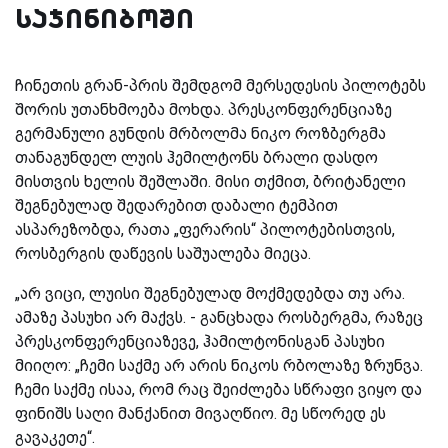
საჯინიბოში
ჩინეთის გრან-პრის შემდგომ მერსედესის პილოტებს
შორის უთანხმოება მოხდა. პრესკონფერენციაზე
გერმანული გუნდის მრბოლმა ნიკო როზბერგმა
თანაგუნდელ ლუის ჰემილტონს ბრალი დასდო
მისთვის ხელის შეშლაში.
მისი
თქმით
,
ბრიტანელი
შეგნებულად
შედარებით
დაბალი
ტემპით
ასპარეზობდა
,
რათა
„
ფერარის
“
პილოტებისთვის
,
როსბერგის
დაწევის
საშუალება
მიეცა
.
„
არ
ვიცი
,
ლუისი
შეგნებულად
მოქმედებდ
ა თუ არა.
ამაზე
პასუხი
არ
მაქვს
. -
განცხადა
როსბერგმა
,
რაზეც
პრესკონფერენციაზევე
,
ჰამილტონისგან
პასუხი
მიიღო
: „
ჩემი
საქმე
არ
არის
ნიკოს
რბოლაზე
ზრუნვა
.
ჩემი
საქმე
ისაა
,
რომ
რაც
შეიძლება
სწრაფი
ვიყო
და
ფინიშს
საღი
მანქანით
მივაღწიო
.
მე
სწორედ
ეს
გავაკეთე
“.