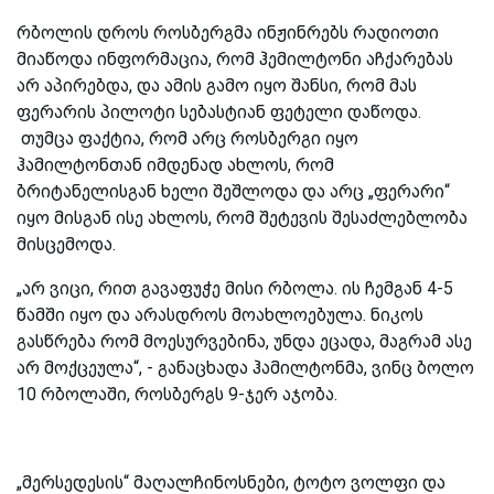
რბოლის დროს
როსბერგმა
ინჟინრებს რადიოთი
მიაწოდა ინფორმაცია, რომ ჰემილტონი აჩქარებას
არ აპირებდა, და ამის გამო იყო შანსი, რომ მას
ფერარის პილოტი სებასტიან ფეტელი დაწოდა.
თუმცა ფაქტია, რომ
არც
როსბერგი
იყო
ჰამილტონთან
იმდენად
ახლოს
,
რომ
ბრიტანელისგან
ხელი
შეშლოდა
და
არც
„
ფერარი
“
იყო
მისგან
ისე
ახლოს
,
რომ
შეტევის
შესაძლებლობა
მისცემოდა
.
„
არ
ვიცი
,
რით
გავაფუჭე
მისი
რბოლა
.
ის
ჩემგან
4-5
წამში
იყო
და
არასდროს
მოახლოებულა
.
ნიკოს
გასწრება
რომ
მოესურვებინა
,
უნდა
ეცადა
,
მაგრამ
ასე
არ
მოქცეულა
“, -
განაცხადა
ჰამილტონმა
,
ვინც
ბოლო
10
რბოლაში
,
როსბერგს
9-
ჯერ
აჯობა
.
„
მერსედესის
“
მაღალჩინოსნები
,
ტოტო
ვოლფი
და