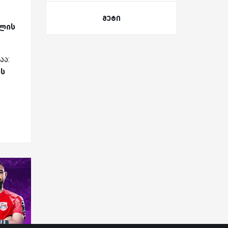
მეტი
წლის
აა:
ბს