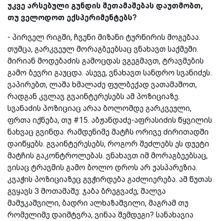
უკვე არსებული გუნდის შეთამაშებას დაუთმობთ,
თუ ველოდოთ ექსპერიმენტებს?
-
პირველ რიგში, ჩვენი მიზანი ტურნირის მოგებაა.
თუმცა, გარკვეულ მორაგბეებსაც ვნახავთ საქმეში.
მირიან მოდებაძის გამოცდას ვგეგმავთ, ტრავმების
გამო ბევრი გაუცდა. ასევე, ვნახავთ სანდრო სვანიძეს.
ვაპირებთ, ლაშა ხმალაძე ფულბექად ვათამაშოთ,
რადგან კვლავ გვაინტერესებს ამ პოზიციაზე.
სვანაძის პოზიციაც არაა ბოლომდე გარკვეული,
ფრთა იქნება, თუ #15. აბჟანდაძე-აფრასიძის წყვილის
ნახვაც გვინდა. რამდენიმე მატჩს ორივე ძირითადში
დაიწყებს. გვაინტერესებს, როგორ შეძლებს ეს დუეტი
მატჩის გაკონტროლებას. ვნახავთ იმ მორაგბეებსაც,
ვისაც ტრავმის გამო ბოლო დროს არ უასპარეზია.
კვაჭის პოზიციაზეც გვჭირდება გაძლიერება. ამ წუთას
გვყავს 3 მოთამაშე: ჯაბა ბრეგვაძე, შალვა
მამუკაშვილი, ბადრი ალხაზაშვილი, მაგრამ თუ
რომელიმე დაიმტვრა, ვინაა შემდეგი? სანახავია