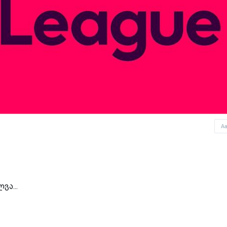
A
ვა...