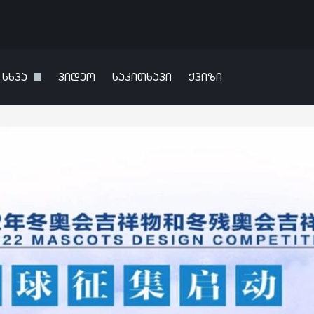
სხვა
ვიდეო
საკითხავი
ქვიზი