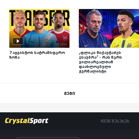
7 აგვისტოს სატრანსფერო
„ფლიკი მიქაუტაძეს
ზონა
ესაუბრა“ - რას წერს
ვილიარეალთან
დაახლოებული
ჟურნალისტი
მეტი
ჩვენ შესახებ