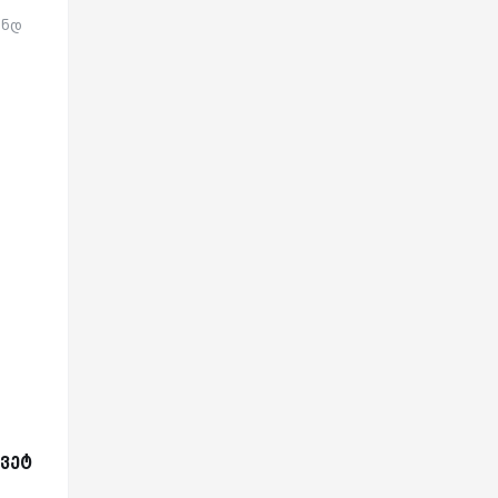
ენდ
ვეტ