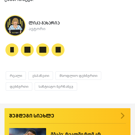
ლიკა გახარია
ავტორი
რეალი
ესპანეთი
მსოფლიო ფეხბურთი
ფეხბურთი
სანტიაგო ბერნაბეუ
შემდეგი სიახლე
მბაპე: რეალში რომ არ