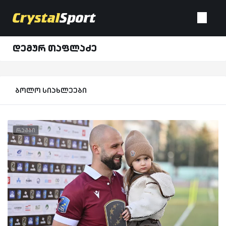
დემურ თაფლაძე
ბოლო სიახლეები
რაგბი