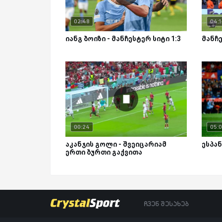
02:48
04:1
იანგ ბოიზი - მანჩესტერ სიტი 1:3
მანჩე
00:24
05:0
აკანჯის გოლი - შვეიცარიამ
ესპან
ერთი ბურთი გაქვითა
ჩვენ შესახებ