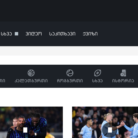
სხვა
ვიდეო
საკითხავი
ქვიზი
თი
კალათბურთი
ჩოგბურთი
სხვა
ისტორია