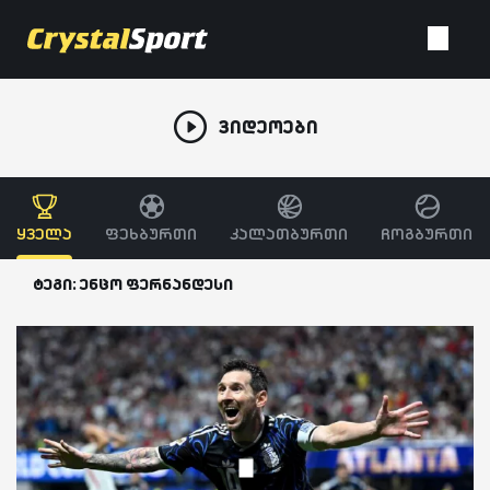
ვიდეოები
ყველა
ფეხბურთი
კალათბურთი
ჩოგბურთი
ტეგი: ენცო ფერნანდესი