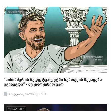
ფეხბურთი
“სიბინძურის ბუდე, ტუალეტში სუნთქვის შეკავება
გვიწევდა“ - მე ჟორჟინიო ვარ
9 ოქტომბერი 2022 | 17:30
ფეხბურთი