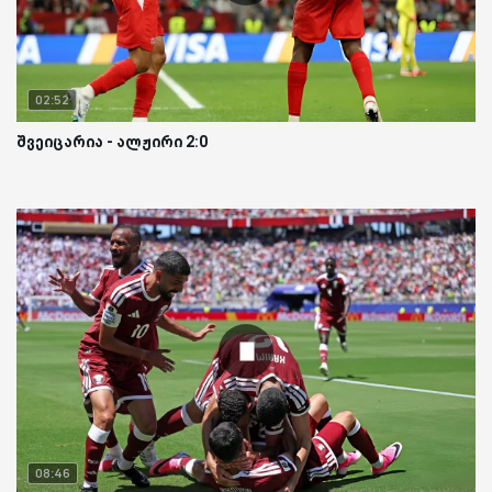
02:52
შვეიცარია - ალჟირი 2:0
08:46