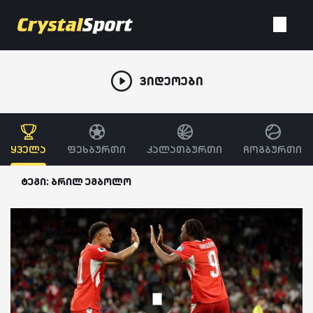
ვიდეოები
ყველა
ფეხბურთი
კალათბურთი
ჩოგბურთი
ტეგი: ბრილ ემბოლო