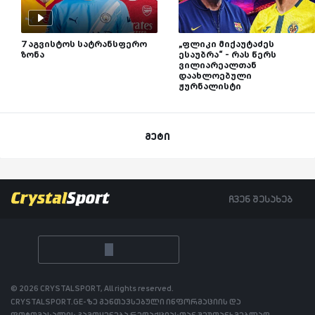
7 აგვისტოს სატრანსფერო
„ფლიკი მიქაუტაძეს
ზონა
ესაუბრა“ - რას წერს
ვილიარეალთან
დაახლოებული
ჟურნალისტი
მეტი
ჩვენ შესახებ
© 2026 CRYSTALSPORT, All rights reserved.
CRYSTALSPORT.GE-ზე განთავსებული ინფორმაციის და
ფოტომასალის გამოყენება რედაქციასთან შეუთანხმებლად,