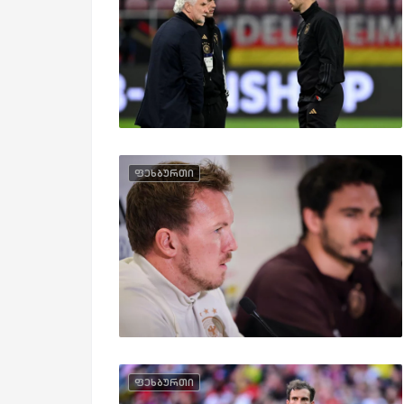
ფეხბურთი
ფეხბურთი