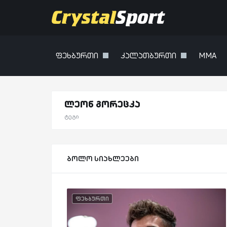
ფეხბურთი
კალათბურთი
MMA
ლეონ გორეცკა
ტეგი
ბოლო სიახლეები
ფეხბურთი