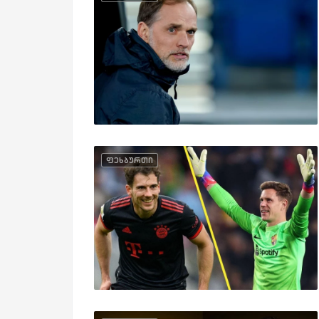
ფეხბურთი