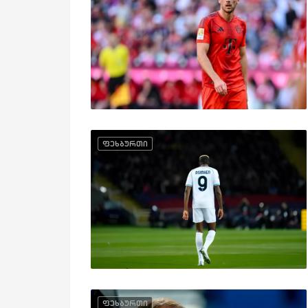
ფეხბურთი
ფეხბურთი