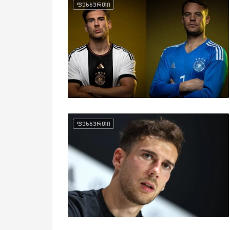
ფეხბურთი
ფეხბურთი