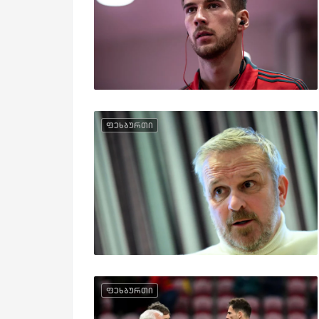
ფეხბურთი
ფეხბურთი