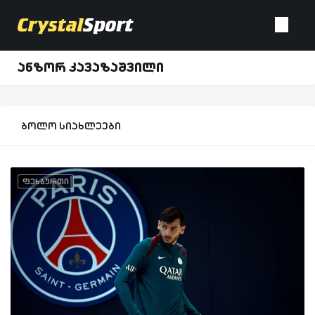
ანზორ კავაზაშვილი
ბოლო სიახლეები
ფეხბურთი