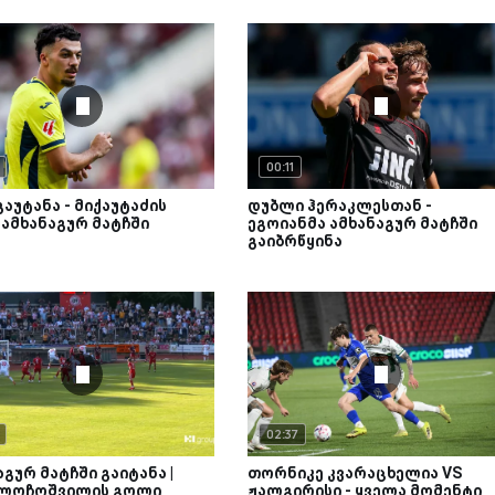
00:11
გაუტანა - მიქაუტაძის
დუბლი ჰერაკლესთან -
ამხანაგურ მატჩში
ეგოიანმა ამხანაგურ მატჩში
გაიბრწყინა
02:37
აგურ მატჩში გაიტანა |
თორნიკე კვარაცხელია VS
 ლოჩოშვილის გოლი
ჟალგირისი - ყველა მომენტი