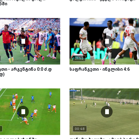
ნში
01:52
თი - არგენტინა 0:0 ძ.დ
საფრანგეთი - ინგლისი 4:6
.დ)
7
00:48