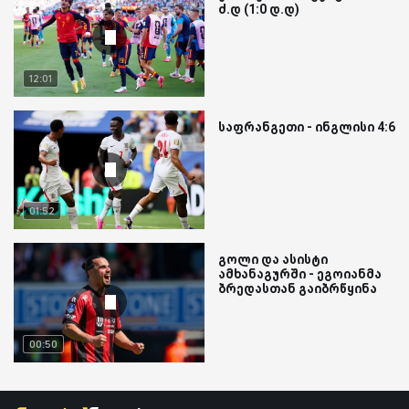
ძ.დ (1:0 დ.დ)
12:01
საფრანგეთი - ინგლისი 4:6
01:52
გოლი და ასისტი
ამხანაგურში - ეგოიანმა
ბრედასთან გაიბრწყინა
00:50