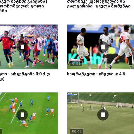
აგურ მატჩში გაიტანა |
თორნიკე კვარაცხელია VS
 ლოჩოშვილის გოლი
ჟალგირისი - ყველა მომენტი
ნში
01:52
თი - არგენტინა 0:0 ძ.დ
საფრანგეთი - ინგლისი 4:6
.დ)
7
00:48