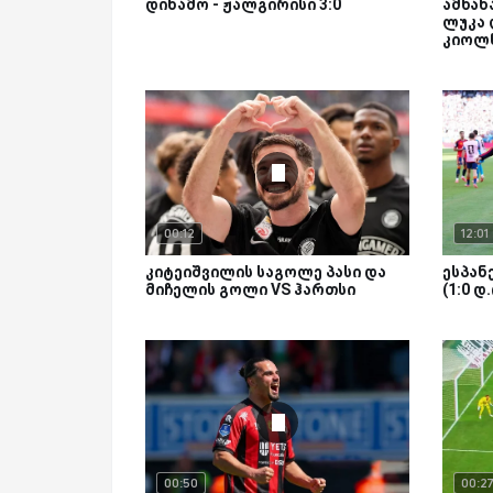
დინამო - ჟალგირისი 3:0
ამხან
ლუკა
კიოლ
00:12
12:01
კიტეიშვილის საგოლე პასი და
ესპანე
მიჩელის გოლი VS ჰართსი
(1:0 დ
00:50
00:2