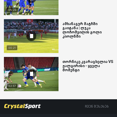
05:26
ამხანაგურ მატჩში
გაიტანა | ლუკა
ლოჩოშვილის გოლი
კიოლნში
00:21
თორნიკე კვარაცხელია VS
ჟალგირისი - ყველა
მომენტი
02:37
ჩვენ შესახებ