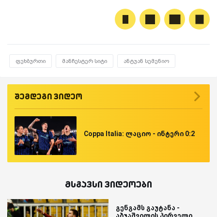
ფეხბურთი
მანჩესტერ სიტი
ანტუან სემენიო
შემდეგი ვიდეო
Coppa Italia: ლაციო - ინტერი 0:2
მსგავსი ვიდეოები
გენგამს გაუტანა -
აბუაშვილის პირველი