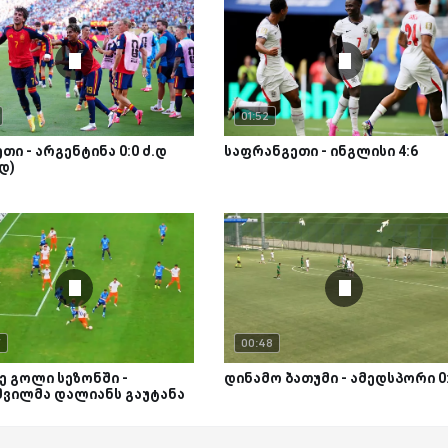
01:52
თი - არგენტინა 0:0 ძ.დ
საფრანგეთი - ინგლისი 4:6
.დ)
7
00:48
ე გოლი სეზონში -
დინამო ბათუმი - ამედსპორი 0
შვილმა დალიანს გაუტანა