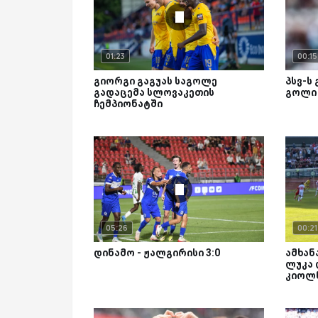
01:23
00:15
გიორგი გაგუას საგოლე
პსვ-ს 
გადაცემა სლოვაკეთის
გოლი 
ჩემპიონატში
05:26
00:21
დინამო - ჟალგირისი 3:0
ამხან
ლუკა
კიოლ