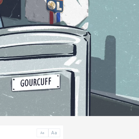
Aa
Aa