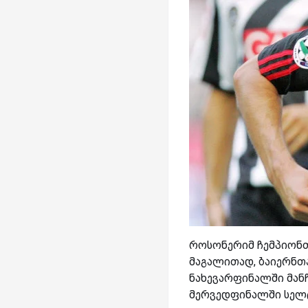
როსონერიმ ჩემპიონთა
მაგალითად, ბაიერნთ
ნახევარფინალში მანჩ
მერვედფინალში სელტი