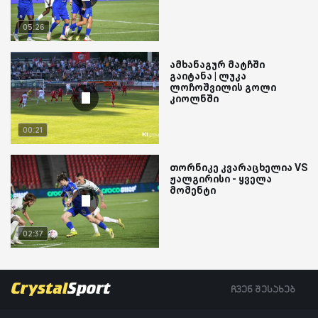
05:26
ამხანაგურ მატჩში
გაიტანა | ლუკა
ლოჩოშვილის გოლი
კიოლნში
00:21
თორნიკე კვარაცხელია VS
ჟალგირისი - ყველა
მომენტი
02:37
ჩვენ შესახებ