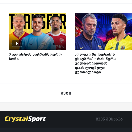
7 აგვისტოს სატრანსფერო
„ფლიკი მიქაუტაძეს
ზონა
ესაუბრა“ - რას წერს
ვილიარეალთან
დაახლოებული
ჟურნალისტი
მეტი
ჩვენ შესახებ