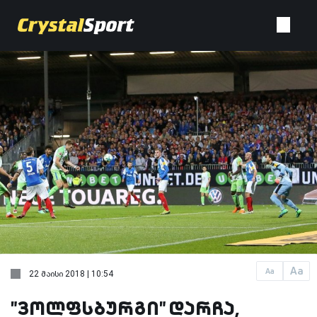
Aa
Aa
22 მაისი 2018 | 10:54
"ვოლფსბურგი" დარჩა,