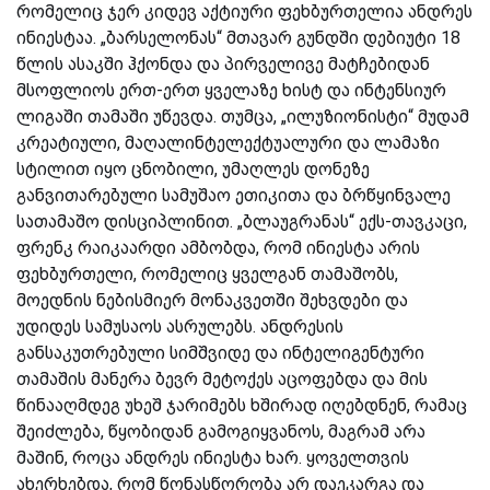
რომელიც ჯერ კიდევ აქტიური ფეხბურთელია ანდრეს
ინიესტაა. „ბარსელონას“ მთავარ გუნდში დებიუტი 18
წლის ასაკში ჰქონდა და პირველივე მატჩებიდან
მსოფლიოს ერთ-ერთ ყველაზე ხისტ და ინტენსიურ
ლიგაში თამაში უწევდა. თუმცა, „ილუზიონისტი“ მუდამ
კრეატიული, მაღალინტელექტუალური და ლამაზი
სტილით იყო ცნობილი, უმაღლეს დონეზე
განვითარებული სამუშაო ეთიკითა და ბრწყინვალე
სათამაშო დისციპლინით. „ბლაუგრანას“ ექს-თავკაცი,
ფრენკ რაიკაარდი ამბობდა, რომ ინიესტა არის
ფეხბურთელი, რომელიც ყველგან თამაშობს,
მოედნის ნებისმიერ მონაკვეთში შეხვდები და
უდიდეს სამუსაოს ასრულებს. ანდრესის
განსაკუთრებული სიმშვიდე და ინტელიგენტური
თამაშის მანერა ბევრ მეტოქეს აცოფებდა და მის
წინააღმდეგ უხეშ ჯარიმებს ხშირად იღებდნენ, რამაც
შეიძლება, წყობიდან გამოგიყვანოს, მაგრამ არა
მაშინ, როცა ანდრეს ინიესტა ხარ. ყოველთვის
ახერხებდა, რომ წონასწორობა არ დაეკარგა და