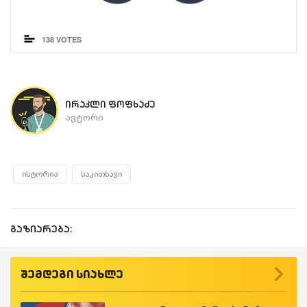
ირაკლი ფოფხაძე
ავტორი
ისტორია
საკითხავი
გაზიარება:
შემდეგი სიახლე