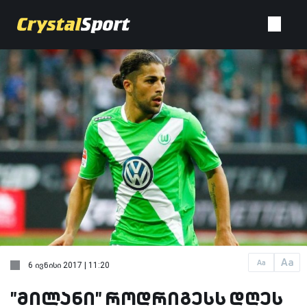
Aa
Aa
6 ივნისი 2017 | 11:20
"მილანი" როდრიგესს დღეს