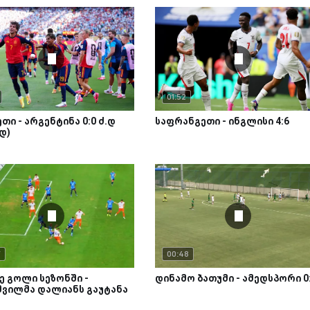
01:52
თი - არგენტინა 0:0 ძ.დ
საფრანგეთი - ინგლისი 4:6
.დ)
7
00:48
ე გოლი სეზონში -
დინამო ბათუმი - ამედსპორი 0
შვილმა დალიანს გაუტანა