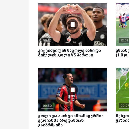
00:12
12:01
კიტეიშვილის საგოლე პასი და
ესპანე
მიჩელის გოლი VS ჰართსი
(1:0 დ
00:50
00:2
გოლი და ასისტი ამხანაგურში -
მეხუთ
ეგოიანმა ბრედასთან
ყაზაი
გაიბრწყინა