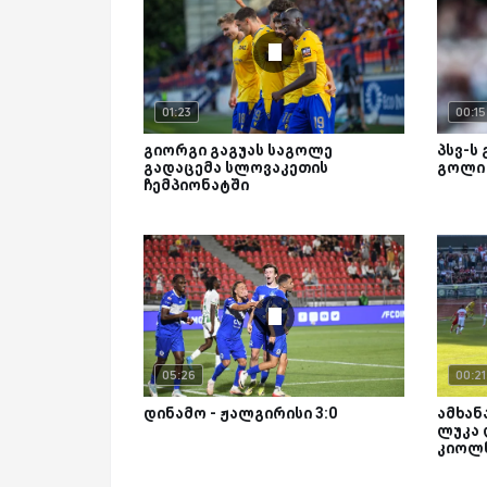
01:23
00:15
გიორგი გაგუას საგოლე
პსვ-ს 
გადაცემა სლოვაკეთის
გოლი 
ჩემპიონატში
05:26
00:21
დინამო - ჟალგირისი 3:0
ამხან
ლუკა
კიოლ