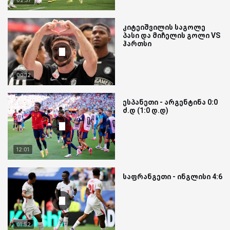
კიტეიშვილის საგოლე
პასი და მიჩელის გოლი VS
ჰართსი
00:12
ესპანეთი - არგენტინა 0:0
ძ.დ (1:0 დ.დ)
12:01
საფრანგეთი - ინგლისი 4:6
01:52