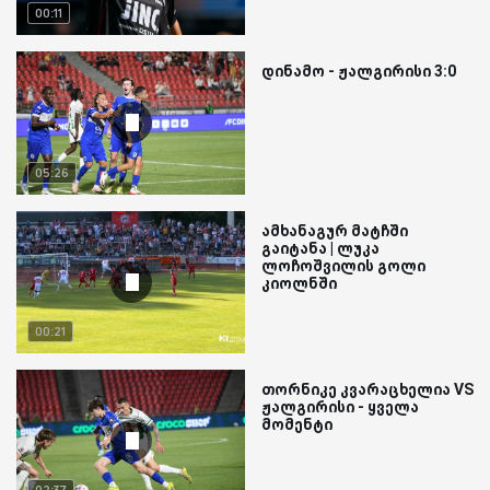
00:11
დინამო - ჟალგირისი 3:0
05:26
ამხანაგურ მატჩში
გაიტანა | ლუკა
ლოჩოშვილის გოლი
კიოლნში
00:21
თორნიკე კვარაცხელია VS
ჟალგირისი - ყველა
მომენტი
02:37