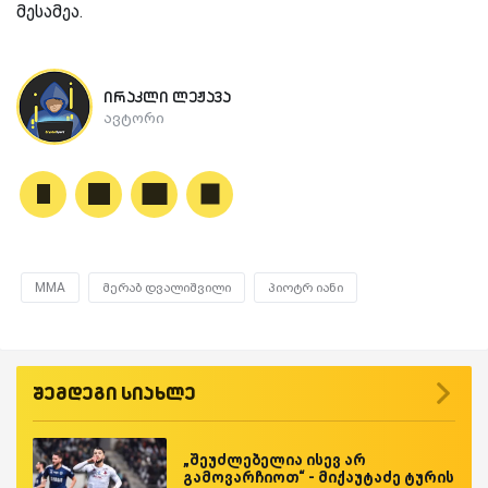
მესამეა.
ირაკლი ლეჟავა
ავტორი
MMA
მერაბ დვალიშვილი
პიოტრ იანი
შემდეგი სიახლე
„შეუძლებელია ისევ არ
გამოვარჩიოთ“ - მიქაუტაძე ტურის